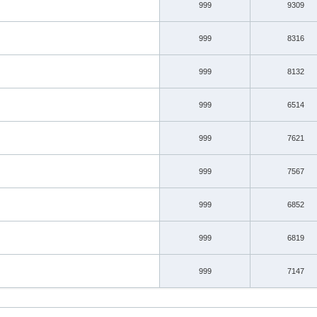
999
9309
999
8316
999
8132
999
6514
999
7621
999
7567
999
6852
999
6819
999
7147