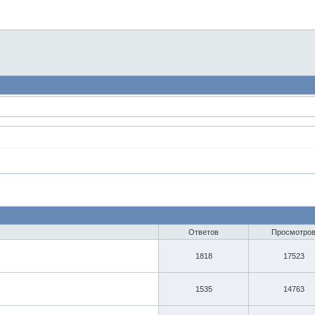
Ответов
Просмотро
1818
17523
1535
14763