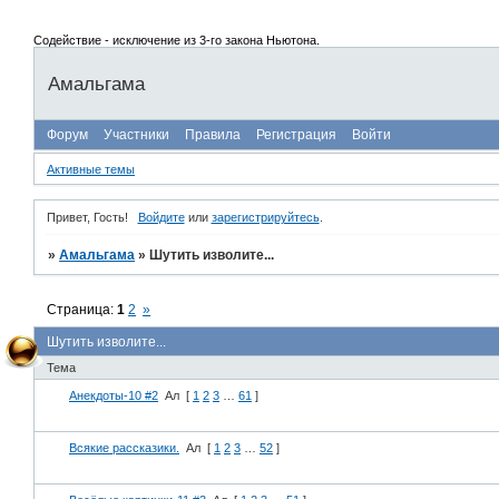
Содействие - исключение из 3-го закона Ньютона.
Амальгама
Форум
Участники
Правила
Регистрация
Войти
Активные темы
Привет, Гость!
Войдите
или
зарегистрируйтесь
.
»
Амальгама
»
Шутить изволите...
Страница:
1
2
»
Шутить изволите...
Тема
Анекдоты-10 #2
Ал
[
1
2
3
…
61
]
Всякие рассказики.
Ал
[
1
2
3
…
52
]