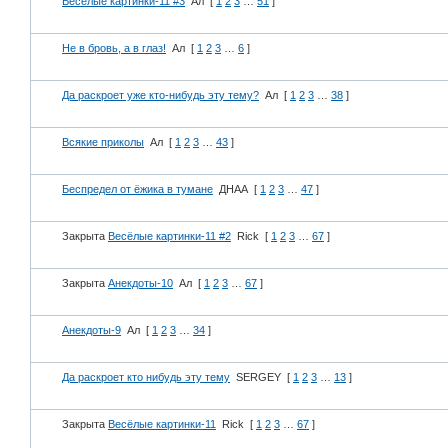
Весёлые картинки-11 #3
Ал
[
1
2
3
…
51
]
Не в бровь, а в глаз!
Ал
[
1
2
3
…
6
]
Да раскроет уже кто-нибудь эту тему?
Ал
[
1
2
3
…
38
]
Всякие приколы
Ал
[
1
2
3
…
43
]
Беспредел от ёжика в тумане
ДНАА
[
1
2
3
…
47
]
Закрыта
Весёлые картинки-11 #2
Rick
[
1
2
3
…
67
]
Закрыта
Анекдоты-10
Ал
[
1
2
3
…
67
]
Анекдоты-9
Ал
[
1
2
3
…
34
]
Да раскроет кто нибудь эту тему
SERGEY
[
1
2
3
…
13
]
Закрыта
Весёлые картинки-11
Rick
[
1
2
3
…
67
]