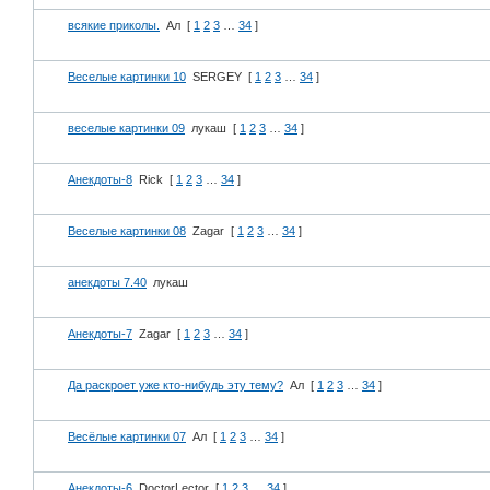
всякие приколы.
Ал
[
1
2
3
…
34
]
Веселые картинки 10
SERGEY
[
1
2
3
…
34
]
веселые картинки 09
лукаш
[
1
2
3
…
34
]
Анекдоты-8
Rick
[
1
2
3
…
34
]
Веселые картинки 08
Zagar
[
1
2
3
…
34
]
анекдоты 7.40
лукаш
Анекдоты-7
Zagar
[
1
2
3
…
34
]
Да раскроет уже кто-нибудь эту тему?
Ал
[
1
2
3
…
34
]
Весёлые картинки 07
Ал
[
1
2
3
…
34
]
Анекдоты-6
DoctorLector
[
1
2
3
…
34
]