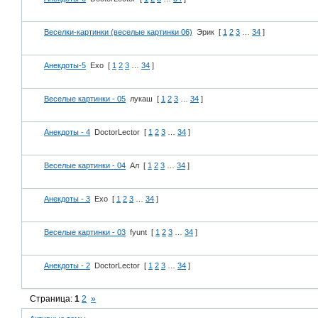
Веселки-картинки (веселые картинки 06)
Эрик
[
1
2
3
…
34
]
Анекдоты-5
Exo
[
1
2
3
…
34
]
Веселые картинки - 05
лукаш
[
1
2
3
…
34
]
Анекдоты - 4
DoctorLector
[
1
2
3
…
34
]
Веселые картинки - 04
Ал
[
1
2
3
…
34
]
Анекдоты - 3
Exo
[
1
2
3
…
34
]
Веселые картинки - 03
fyunt
[
1
2
3
…
34
]
Анекдоты - 2
DoctorLector
[
1
2
3
…
34
]
Страница:
1
2
»