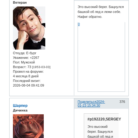
Ветеран
Это высокий берег. Бацнулся
башкой об лед и лежи себе.
Нафиг обратно.
0
Откуда:
Е-бург
Уважение:
+2267
Пол:
Мужской
Возраст:
73
[1953-03-03]
Провел на форуме:
4 месяца 8 дней
Последний визит:
2026-08-04 09:41:09
Поделиться
2024-
376
Шарпер
01-23 15:34:30
Дичинка
#p192220,SERGEY
Это высокий
берег. Бацнулся
башкой об лед и