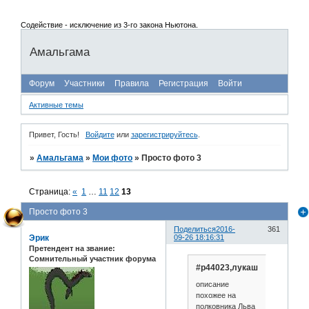
Содействие - исключение из 3-го закона Ньютона.
Амальгама
Форум
Участники
Правила
Регистрация
Войти
Активные темы
Привет, Гость!
Войдите
или
зарегистрируйтесь
.
»
Амальгама
»
Мои фото
»
Просто фото 3
Страница:
«
1
…
11
12
13
Просто фото 3
Поделиться
2016-
361
Эрик
09-26 18:16:31
Претендент на звание:
Сомнительный участник форума
#p44023,лукаш
описание
похожее на
полковника Льва