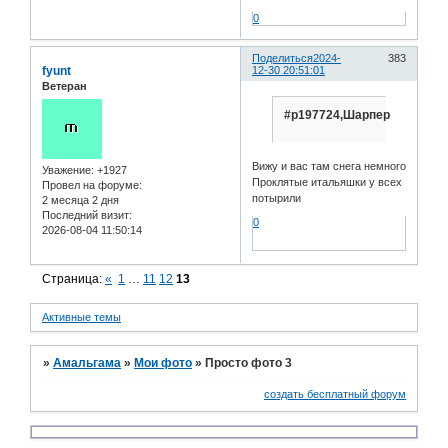
0
Поделиться
2024-
383
fyunt
12-30 20:51:01
Ветеран
#p197724,Шарпер
Вижу и вас там снега немного
Уважение:
+1927
Проклятые итальяшки у всех
Провел на форуме:
потырили
2 месяца 2 дня
Последний визит:
0
2026-08-04 11:50:14
Страница:
«
1
…
11
12
13
Активные темы
»
Амальгама
»
Мои фото
»
Просто фото 3
создать бесплатный форум