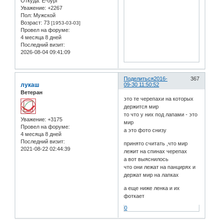
Откуда:
Е-бург
Уважение:
+2267
Пол:
Мужской
Возраст:
73
[1953-03-03]
Провел на форуме:
4 месяца 8 дней
Последний визит:
2026-08-04 09:41:09
Поделиться
2016-
367
лукаш
09-30 11:50:52
Ветеран
это те черепахи на которых
держится мир
то что у них под лапами - это
Уважение:
+3175
мир
Провел на форуме:
а это фото снизу
4 месяца 8 дней
Последний визит:
принято считать ,что мир
2021-08-22 02:44:39
лежит на спинах черепах
а вот выяснилось
что они лежат на панцирях и
держат мир на лапках
а еще ниже ленка и их
фоткает
0