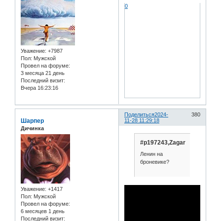
0
Уважение:
+7987
Пол:
Мужской
Провел на форуме:
3 месяца 21 день
Последний визит:
Вчера 16:23:16
Поделиться
2024-
380
Шарпер
11-28 11:29:18
Дичинка
#p197243,Zagar
Ленин на
броневике?
Уважение:
+1417
Пол:
Мужской
Провел на форуме:
6 месяцев 1 день
Последний визит: