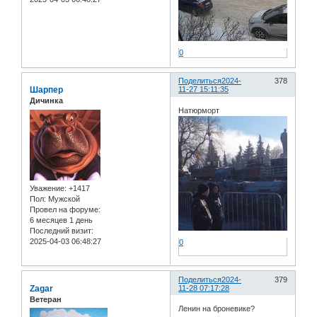
0
Поделиться
2024-
378
Шарпер
11-27 15:11:35
Дичинка
Натюрморт
Уважение:
+1417
Пол:
Мужской
Провел на форуме:
6 месяцев 1 день
Последний визит:
2025-04-03 06:48:27
0
Поделиться
2024-
379
Zagar
11-28 07:17:28
Ветеран
Ленин на броневике?