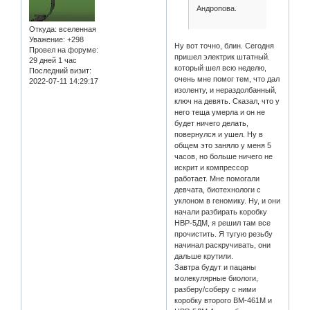
Андропова.
Откуда:
вселенная
Уважение:
+298
Ну вот точно, блин. Сегодня
Провел на форуме:
пришел электрик штатный.
29 дней 1 час
который шел всю неделю,
Последний визит:
очень мне помог тем, что дал
2022-07-11 14:29:17
изоленту, и нераздолбанный,
ключ на девять. Сказал, что у
него теща умерла и он не
будет ничего делать,
повернулся и ушел. Ну в
общем это заняло у меня 5
часов, но больше ничего не
искрит и компрессор
работает. Мне помогали
девчата, биотехнологи с
уклоном в геномику. Ну, и они
начали разбирать коробку
НВР-5ДМ, я решил там все
прочистить. Я тугую резьбу
начинал раскручивать, они
дальше крутили.
Завтра будут и пацаны
молекулярные биологи,
разберу/соберу с ними
коробку второго ВМ-461М и