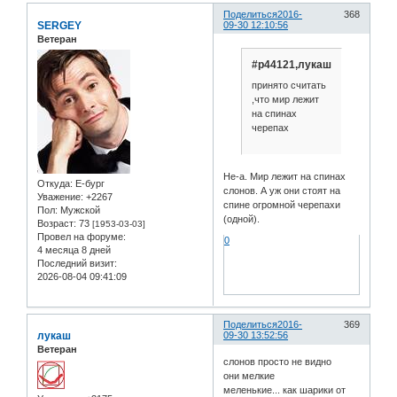
Поделиться
2016-
368
SERGEY
09-30 12:10:56
Ветеран
#p44121,лукаш
принято считать
,что мир лежит
на спинах
черепах
Не-а. Мир лежит на спинах
Откуда:
Е-бург
слонов. А уж они стоят на
Уважение:
+2267
спине огромной черепахи
Пол:
Мужской
(одной).
Возраст:
73
[1953-03-03]
Провел на форуме:
0
4 месяца 8 дней
Последний визит:
2026-08-04 09:41:09
Поделиться
2016-
369
лукаш
09-30 13:52:56
Ветеран
слонов просто не видно
они мелкие
меленькие... как шарики от