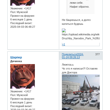
лежи себе.
Нафиг обратно.
Уважение:
+1417
Пол:
Мужской
Провел на форуме:
6 месяцев 1 день
Не бацнешься, а долго
Последний визит:
катиться будешь
2025-04-03 06:48:27
+1
Поделиться
2024-
377
Шарпер
01-24 09:26:13
Дичинка
Люжтоа.ь
Чо это я написал?! Оставлю
для Доктора
Уважение:
+1417
Пол:
Мужской
Провел на форуме:
6 месяцев 1 день
Последний визит:
2025-04-03 06:48:27