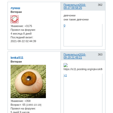
Поделиться
2016-
362
лукаш
09-27 09:58:25
Ветеран
девчонки
они такие девчонки
0
Уважение:
+3175
Провел на форуме:
4 месяца 8 дней
Последний визит:
2021-08-22 02:44:39
Поделиться
2016-
363
lenka511
09-29 21:49:21
Ветеран
+1
Уважение:
+358
Возраст:
65
[1960-10-19]
Провел на форуме:
5 дней 9 часов