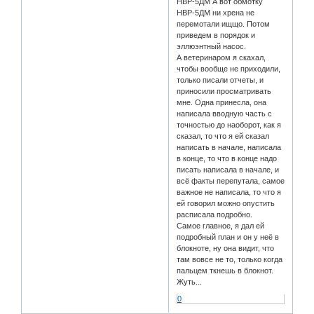
НВР-5ДМ А вот обмотку
НВР-5ДМ ни хрена не
перемотали ищщо. Потом
приведем в порядок и
эллюэнтный насос.
А ветеринаром я скахал,
чтобы вообще не приходили,
только писали отчеты, и
приносили просматривать
мне. Одна принесла, она
написала вводную часть с
точностью до наоборот, как я
сказал, то что я ей сказал
написать в начале, написала
в конце, то что в конце надо
писать написала в начале, и
всё факты перепутала, самое
важное не написала, то что я
ей говорил можно опустить
расписала подробно.
Самое главное, я дал ей
подробный план и он у неё в
блокноте, ну она видит, что
там вовсе не то, только когда
пальцем ткнешь в блокнот.
Жуть...
0